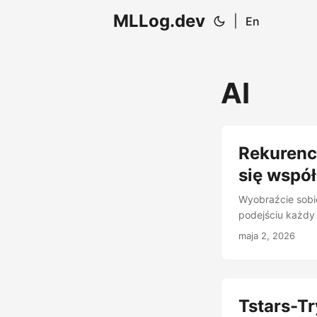
MLLog.dev
|
En
AI
Rekurenc
się wspó
Wyobraźcie sobi
podejściu każdy 
przetwarza, pisz
maja 2, 2026
mentalną tablicę.
przechodzi przez
utraty informacj
(Yang, Zou, Pan 
Tstars-Tr
wieloagentowy ja