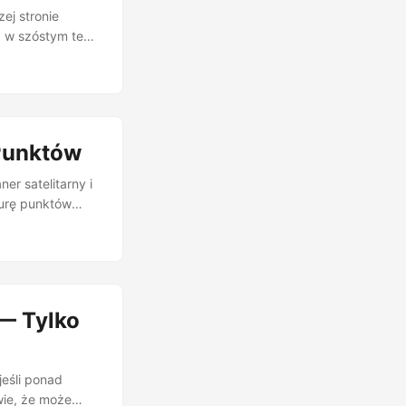
ej stronie
, w szóstym ten
ia na stronie
 Generation by
e. Nawet
dzie-eksperci
Punktów
r satelitarny i
urę punktów
oże mieć
 skali i
ia: Toward One
pięć domen, i
— Tylko
jeśli ponad
wie, że może