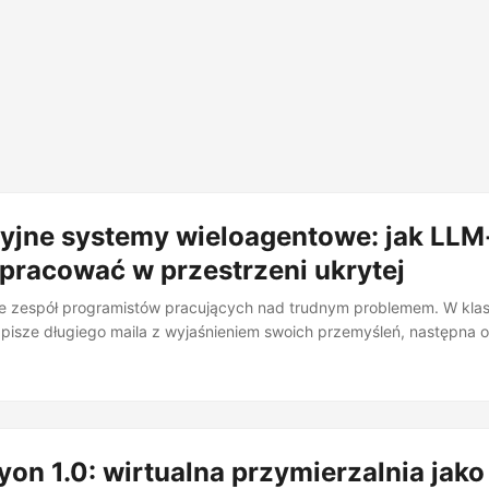
yjne systemy wieloagentowe: jak LLM
łpracować w przestrzeni ukrytej
e zespół programistów pracujących nad trudnym problemem. W kl
pisze długiego maila z wyjaśnieniem swoich przemyśleń, następna 
e odpowiedź - i tak w kółko. Teraz wyobraźcie sobie, że zamiast te
 Każdy szkicuje myśli w abstrakcyjnej notacji, następna osoba rafinu
 zespół wielokrotnie. Żadnego tłumaczenia na naturalny język i z p
i. Dokładnie to proponuje RecursiveMAS - praca “Recursive Multi-Ag
et al., UIUC, Stanford, NVIDIA, MIT, kwiecień 2026). Autorzy traktuj
yon 1.0: wirtualna przymierzalnia jako
ko jedną rekurencyjną sieć neuronową, gdzie każdy agent jest warst