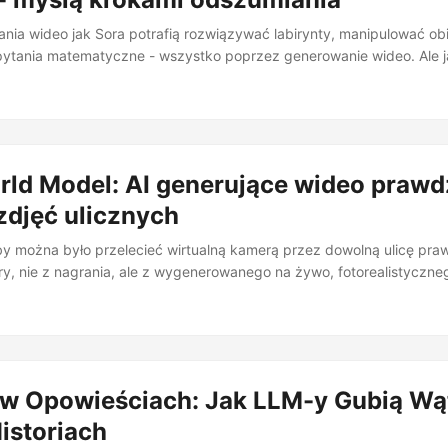
ia wideo jak Sora potrafią rozwiązywać labirynty, manipulować obi
ytania matematyczne - wszystko poprzez generowanie wideo. Ale j
yjna odpowiedź: krok po kroku, klatka po klatce, jak człowiek rysują
dpowiedź jest błędna. Publikacja “Demystifying Video Reasoning” pok
odelu dyfuzyjnym nie przebiega wzdłuż klatek. Przebiega wzdłuż 
eracyjnego procesu, który zamienia szum w spójne wideo. Autorzy n
CoS) i fundamentalnie zmienia to sposób, w jaki rozumiemy działanie 
rld Model: AI generujące wideo praw
zdjęć ulicznych
by można było przelecieć wirtualną kamerą przez dowolną ulicę pr
gry, nie z nagrania, ale z wygenerowanego na żywo, fotorealistyczn
wdziwych zdjęciach ulicznych? Dokładnie to robi Seoul World Model
nding World Simulation Models in a Real-World Metropolis” przedstaw
ć neuronowa, która uczy się dynamiki i wyglądu środowiska, pozwa
i i trajektorie, których nigdy bezpośrednio nie widziała. działający 
zony w realnej geografii — nie w wymyślonych scenach. ...
 w Opowieściach: Jak LLM-y Gubią Wą
istoriach