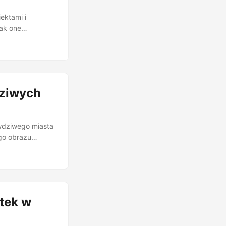
ektami i
ak one
cy rozwiązanie
azuje, że
kroków
azywają to
tych modeli. ...
dziwych
awdziwego miasta
ego obrazu
 (SWM).
ia model świata
lając ‘wyobrażać
w skali całego
tek w