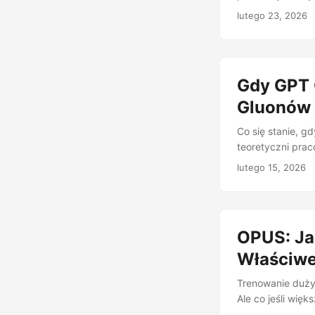
przestać? Publik
lutego 23, 2026
że tak właśnie j
zachowaniu lub 
rozumujące mode
(Chain-of-Thoug
Gdy GPT 
R1 czy Qwen3 zo
myśli — technika
Gluonów
Poprawia dokład
Co się stanie, g
dłuższe myślenie
teoretyczni prac
OpenAI, GPT-5.2
lutego 15, 2026
zaawansowanego 
zaproponował kl
udowodnił inny w
fiction. To publi
OPUS: Ja
Właściwe
Trenowanie duży
Ale co jeśli wię
nie wnoszą nowej