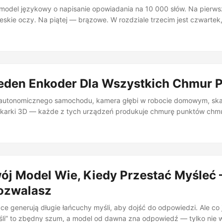
odel językowy o napisanie opowiadania na 10 000 słów. Na pierwsz
eskie oczy. Na piątej — brązowe. W rozdziale trzecim jest czwartek
le sobota. Postać, która zginęła na stronie siedem, spokojnie rozmaw
znajomo? Publikacja “Lost in Stories: Consistency Bugs in Long Story
erwszy systematycznie bada ten problem — i wyniki są otrzeźwiając
 produkują średnio jeden błąd spójności na każde 10 000 słów, a lu
ie 17% z nich. ...
Jeden Enkoder Dla Wszystkich Chmur 
autonomicznego samochodu, kamera głębi w robocie domowym, skane
karki 3D — każde z tych urządzeń produkuje chmurę punktów chm
 (x, y, z) reprezentujący kształt obiektu lub sceny. Każdy punkt m
y: kolor, normalna, intensywność. , ale o radykalnie różnej gęstości,
chczas każda domena wymagała osobnego modelu. Publikacja “Uton
Point Clouds” łamie ten schemat — jeden enkoder, 137M parametrów, 
wania, których nikt się nie spodziewał. ...
ój Model Wie, Kiedy Przestać Myśleć 
ozwalasz
e generują długie łańcuchy myśli, aby dojść do odpowiedzi. Ale co 
śli” to zbędny szum, a model od dawna zna odpowiedź — tylko nie 