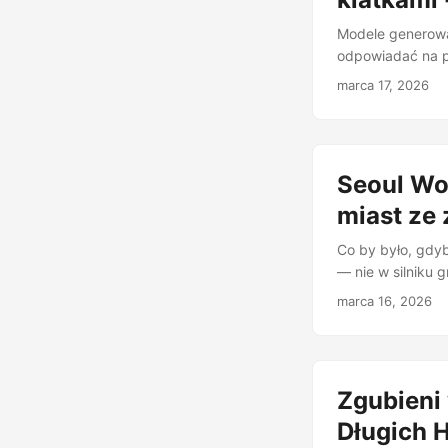
Modele generowan
odpowiadać na p
rozumują? Intuic
marca 17, 2026
na tablicy. Ta o
rozumowanie w m
odszumiania - it
Chain-of-Steps (
Seoul Wo
miast ze 
Co by było, gdy
— nie w silniku 
opartego na pra
marca 16, 2026
Publikacja “Grou
model świata Sie
sobie’ nowe widok
miasta, zakotwic
Zgubieni
Długich H