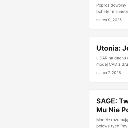
Poproś dowolny m
bohater ma niebi
sam dzień to nag
marca 9, 2026
dziesięć. Brzmi 
LLMs” po raz pi
najlepsze modele
wykrywają zaledw
Utonia: 
LiDAR na dachu 
model CAD z dru
Zbiór punktów 3D
marca 7, 2026
dodatkowe atrybut
geometrii. Doty
Encoder for All 
emergentne zacho
SAGE: Tw
Mu Nie P
Modele rozumując
połowa tych “my