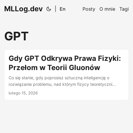
MLLog.dev
|
En
Posty
O mnie
Tagi
GPT
Gdy GPT Odkrywa Prawa Fizyki:
Przełom w Teorii Gluonów
Co się stanie, gdy poprosisz sztuczną inteligencję o
rozwiązanie problemu, nad którym fizycy teoretyczni
pracowali od dekad? W najnowszej publikacji zespołu z
lutego 15, 2026
Princeton, Harvard, Cambridge i OpenAI, GPT-5.2 Pro GPT-
5.2 Pro Najnowsza wersja modelu językowego OpenAI,
zdolna do zaawansowanego rozumowania
matematycznego i formułowania hipotez naukowych. jako
pierwszy zaproponował kluczową formułę opisującą
rozpraszanie gluonów — formułę, którą następnie