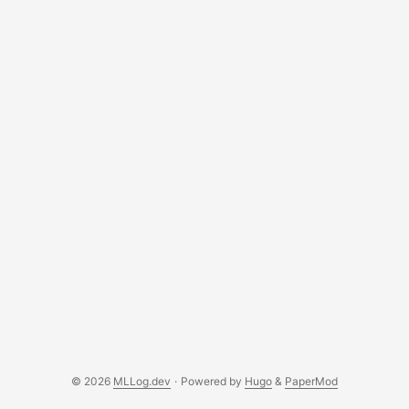
udowodnił inny wewnętrzny model OpenAI, a naukowcy
zweryfikowali ręcznie. To nie jest science fiction. To
publikacja naukowa z lutego 2026. ...
© 2026
MLLog.dev
·
Powered by
Hugo
&
PaperMod