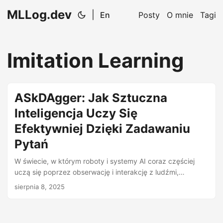
MLLog.dev
|
En
Posty
O mnie
Tagi
Imitation Learning
ASkDAgger: Jak Sztuczna
Inteligencja Uczy Się
Efektywniej Dzięki Zadawaniu
Pytań
W świecie, w którym roboty i systemy AI coraz częściej
uczą się poprzez obserwację i interakcję z ludźmi,
kluczowym wyzwaniem pozostaje efektywność tego
sierpnia 8, 2025
procesu. Tradycyjne metody uczenia się przez
naśladowanie (Imitation Learning) często wymagają od
ludzkiego nauczyciela ciągłego nadzoru i korygowania