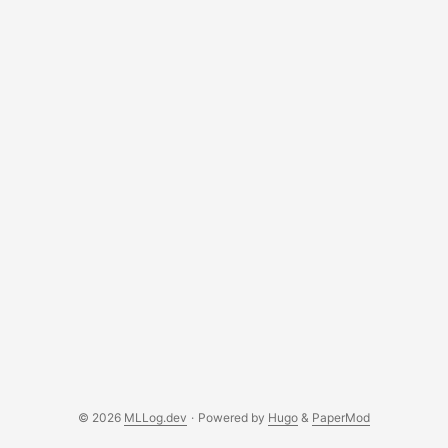
błędów, co jest czasochłonne i kosztowne. Zespół
naukowców z Jelle Luijkx na czele proponuje przełomowe
rozwiązanie w swojej najnowszej publikacji zatytułowanej
“ASkDAgger: Active Skill-level Data Aggregation for
Interactive Imitation Learning”. ...
© 2026
MLLog.dev
·
Powered by
Hugo
&
PaperMod