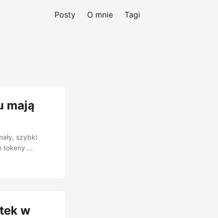
Posty
O mnie
Tagi
u mają
mały, szybki
e tokeny.
ne i odrzucając
 a duży
 propozycje
dne z własną
esyjne.
tek w
ownych