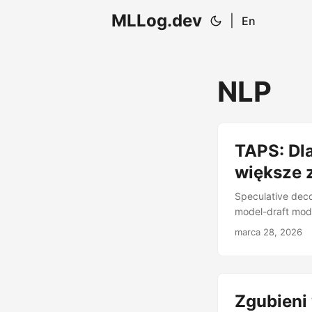
MLLog.dev
|
En
NLP
TAPS: Dl
większe z
Speculative deco
model-draft mod
Większy model ‘w
marca 28, 2026
błędne - przyspi
weryfikator wer
draftu. Przetwa
dystrybucją - g
Zgubieni
zatwierdza lub o