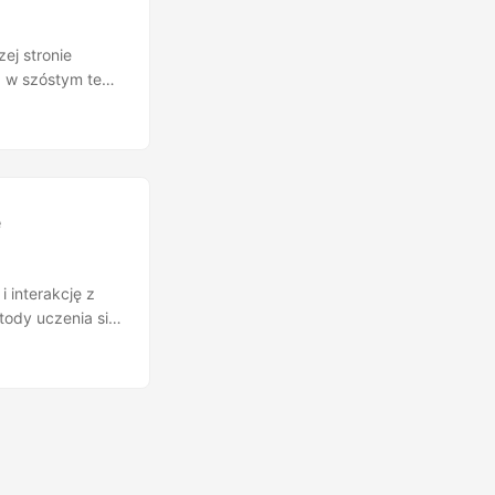
ej stronie
, w szóstym ten
ia na stronie
 Generation by
e. Nawet
dzie-eksperci
ę
 interakcję z
ody uczenia się
 ciągłego nadzoru
uijkx na czele
kDAgger: Active