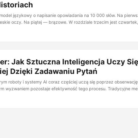
istoriach
odel językowy o napisanie opowiadania na 10 000 słów. Na pierwsz
eskie oczy. Na piątej — brązowe. W rozdziale trzecim jest czwartek
le sobota. Postać, która zginęła na stronie siedem, spokojnie rozmaw
znajomo? Publikacja “Lost in Stories: Consistency Bugs in Long Story
erwszy systematycznie bada ten problem — i wyniki są otrzeźwiając
 produkują średnio jeden błąd spójności na każde 10 000 słów, a lu
ie 17% z nich. ...
r: Jak Sztuczna Inteligencja Uczy Si
iej Dzięki Zadawaniu Pytań
rym roboty i systemy AI coraz częściej uczą się poprzez obserwację i
ym wyzwaniem pozostaje efektywność tego procesu. Tradycyjne met
ie (Imitation Learning) często wymagają od ludzkiego nauczyciela
ędów, co jest czasochłonne i kosztowne. Zespół naukowców z Jelle L
mowe rozwiązanie w swojej najnowszej publikacji zatytułowanej “AS
ggregation for Interactive Imitation Learning”. ...