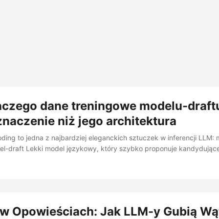
aczego dane treningowe modelu-draft
naczenie niż jego architektura
ding to jedna z najbardziej eleganckich sztuczek w inferencji LLM: 
el-draft Lekki model językowy, który szybko proponuje kandydując
eryfikator’ sprawdza te propozycje równolegle, akceptując popraw
eszając generowanie bez zmiany jakości wyjścia. proponuje tokeny,
yfikator Pełnowymiarowy docelowy model językowy, który sprawdza
rza wszystkich kandydatów w jednym przebiegu, akceptując te zgo
warantując identyczną jakość jak standardowe dekodowanie autoregr
 w Opowieściach: Jak LLM-y Gubią Wą
drzuca je równolegle. Ta sama dystrybucja wyjściowa, mniej koszt