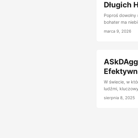
przebiegów. ...
Długich H
Poproś dowolny m
bohater ma niebi
sam dzień to nag
marca 9, 2026
dziesięć. Brzmi 
LLMs” po raz pi
najlepsze modele
wykrywają zaledw
ASkDAgge
Efektywn
W świecie, w któ
ludźmi, kluczow
przez naśladowan
sierpnia 8, 2025
i korygowania bł
proponuje przeło
Skill-level Data A