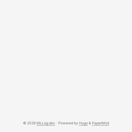
udowodnił inny wewnętrzny model OpenAI, a naukowcy
zweryfikowali ręcznie. To nie jest science fiction. To
publikacja naukowa z lutego 2026. ...
© 2026
MLLog.dev
·
Powered by
Hugo
&
PaperMod