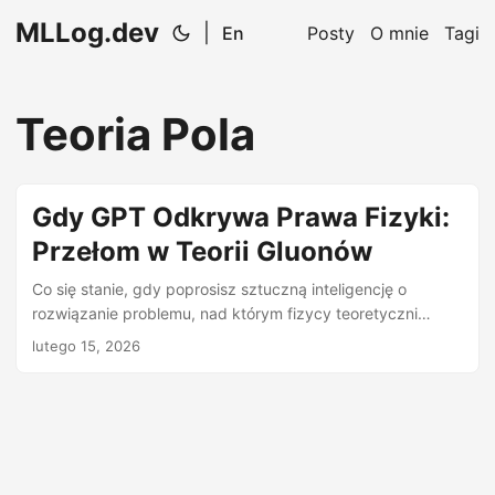
MLLog.dev
|
En
Posty
O mnie
Tagi
Teoria Pola
Gdy GPT Odkrywa Prawa Fizyki:
Przełom w Teorii Gluonów
Co się stanie, gdy poprosisz sztuczną inteligencję o
rozwiązanie problemu, nad którym fizycy teoretyczni
pracowali od dekad? W najnowszej publikacji zespołu z
lutego 15, 2026
Princeton, Harvard, Cambridge i OpenAI, GPT-5.2 Pro GPT-
5.2 Pro Najnowsza wersja modelu językowego OpenAI,
zdolna do zaawansowanego rozumowania
matematycznego i formułowania hipotez naukowych. jako
pierwszy zaproponował kluczową formułę opisującą
rozpraszanie gluonów — formułę, którą następnie