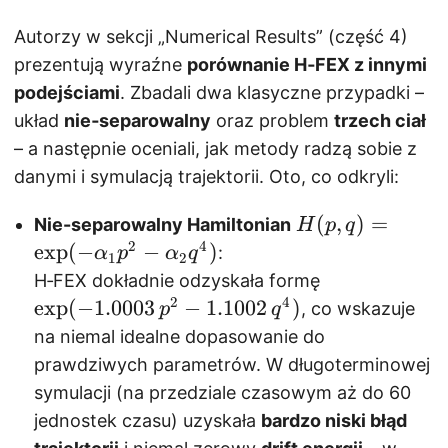
Autorzy w sekcji „Numerical Results” (część 4)
prezentują wyraźne
porównanie H‑FEX z innymi
podejściami
. Zbadali dwa klasyczne przypadki –
układ
nie‑separowalny
oraz problem
trzech ciał
– a następnie oceniali, jak metody radzą sobie z
danymi i symulacją trajektorii. Oto, co odkryli:
H
(
,
)
=
Nie-separowalny Hamiltonian
H
p
q
(
2
4
e
x
p
(
−
−
)
:
α
p
α
q
1
2
p
\
H‑FEX dokładnie odzyskała formę
,
e
2
4
e
x
p
(
−
1.0003
−
1.1002
)
, co wskazuje
p
q
q
x
na niemal idealne dopasowanie do
)
p
prawdziwych parametrów. W długoterminowej
=
(
symulacji (na przedziale czasowym aż do 60
\
-
jednostek czasu) uzyskała
bardzo niski błąd
e
1