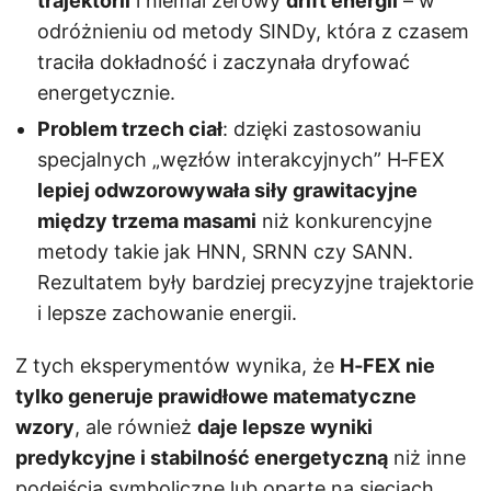
trajektorii
i niemal zerowy
drift energii
– w
x
.
odróżnieniu od metody SINDy, która z czasem
p
0
traciła dokładność i zaczynała dryfować
(-
0
energetycznie.
\
0
al
3
Problem trzech ciał
: dzięki zastosowaniu
p
\
specjalnych „węzłów interakcyjnych” H‑FEX
h
,
lepiej odwzorowywała siły grawitacyjne
a
p
między trzema masami
niż konkurencyjne
_
^
metody takie jak HNN, SRNN czy SANN.
1
2
Rezultatem były bardziej precyzyjne trajektorie
p
-
i lepsze zachowanie energii.
^
1
2
.
Z tych eksperymentów wynika, że
H‑FEX nie
-
1
tylko generuje prawidłowe matematyczne
\
0
wzory
, ale również
daje lepsze wyniki
al
0
predykcyjne i stabilność energetyczną
niż inne
p
2
podejścia symboliczne lub oparte na sieciach