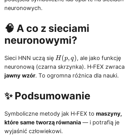
h
\
neuronowych.
a
,
_
q
2
🧠 A co z sieciami
^
q
4
neuronowymi?
^
)
4
H
(
,
)
)
Sieci HNN uczą się
, ale jako funkcję
H
p
q
(
neuronową (czarna skrzynka). H‑FEX zwraca
p
jawny wzór
. To ogromna różnica dla nauki.
,
q
✨ Podsumowanie
)
Symboliczne metody jak H‑FEX to
maszyny,
które same tworzą równania
— i potrafią je
wyjaśnić człowiekowi.