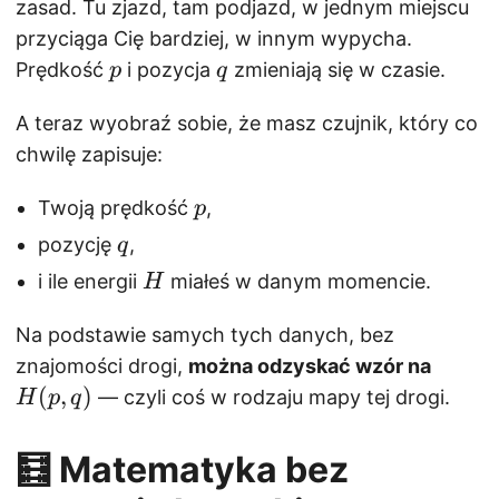
zasad. Tu zjazd, tam podjazd, w jednym miejscu
przyciąga Cię bardziej, w innym wypycha.
p
q
Prędkość
i pozycja
zmieniają się w czasie.
p
q
A teraz wyobraź sobie, że masz czujnik, który co
chwilę zapisuje:
p
Twoją prędkość
,
p
q
pozycję
,
q
H
i ile energii
miałeś w danym momencie.
H
Na podstawie samych tych danych, bez
H
znajomości drogi,
można odzyskać wzór na
(
(
,
)
— czyli coś w rodzaju mapy tej drogi.
H
p
q
p
,
🧮 Matematyka bez
q