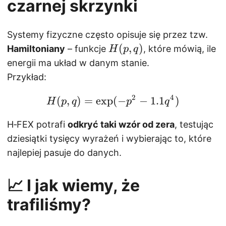
czarnej skrzynki
)
Systemy fizyczne często opisuje się przez tzw.
H
(
,
)
Hamiltoniany
– funkcje
, które mówią, ile
H
p
q
(
energii ma układ w danym stanie.
p
Przykład:
,
2
4
(
,
)
=
e
x
p
q
H(p, q) = \exp(-p^2 - 
(
−
−
1.1
)
H
p
q
p
q
)
H‑FEX potrafi
odkryć taki wzór od zera
, testując
dziesiątki tysięcy wyrażeń i wybierając to, które
najlepiej pasuje do danych.
📈 I jak wiemy, że
trafiliśmy?